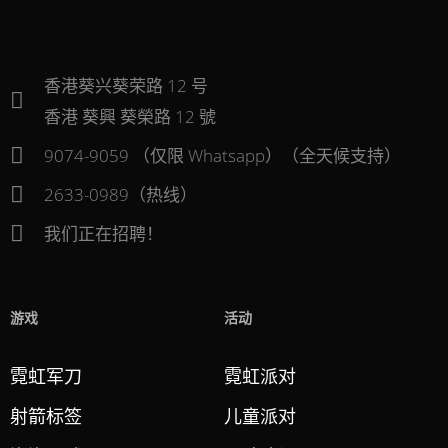
香港葵兴葵荣路 12 号
香港 葵興 葵榮路 12 號
9074-9059 （仅限 Whatsapp）（全天候支持）
2633-0989（热线）
我们正在招聘！
游戏
活动
霓虹军刀
霓虹派对
射箭标签
儿童派对