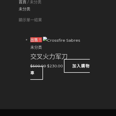
首頁
/ 未分类
未分类
顯示單一結果
原
当
出售！
价
前
未分类
为：
价
交叉火力军刀
$500.00。
格
$
500.00
$
230.00
加入購物
为：
車
$230.00。