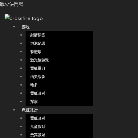
跳
戰火決鬥場
至
内
游戏
容
射箭标签
泡泡足球
躲避球
激光枪游戏
霓虹军刀
纳夫战争
哈多
霓虹派对
探索
霓虹派对
霓虹派对
儿童派对
贵宾派对