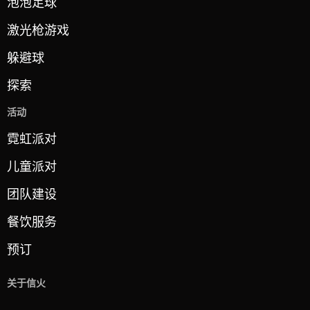
泡泡足球
激光枪游戏
躲避球
探索
活动
霓虹派对
儿童派对
团队建设
餐饮服务
预订
关于信火