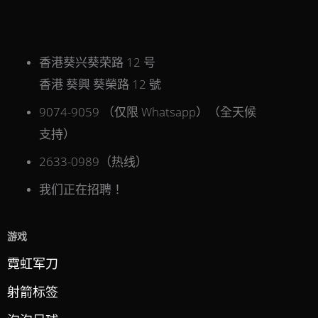
香港葵兴葵荣路 12 号
香港 葵興 葵榮路 12 號
9074-9059 （仅限 Whatsapp）（全天候
支持）
2633-0989（热线）
我们正在招聘！
游戏
霓虹军刀
射箭标签